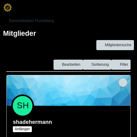
Panzerdivision Frundsberg
Mitglieder
Mitgliedersuche
Bearbeiten
Sortierung
Filter
shadehermann
Anfänger