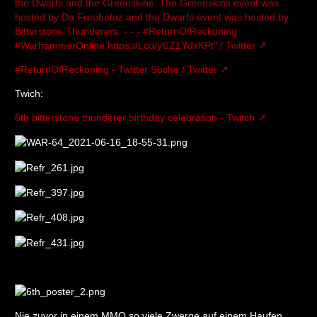
the Dwarfs and the Greenskins. The Greenskins event was
hosted by Da Freebotaz and the Dwarfs event was hosted by
Bitterstone Thunderers. - - - #ReturnOfReckoning
#WarhammerOnline https://t.co/yCZ1YdxKPt" / Twitter
#ReturnOfReckoning - Twitter Suche / Twitter
Twich:
6th bitterstone thunderer birthday celebration - Twitch
Nie zuvor in einem MMO so viele Zwerge auf einem Haufen