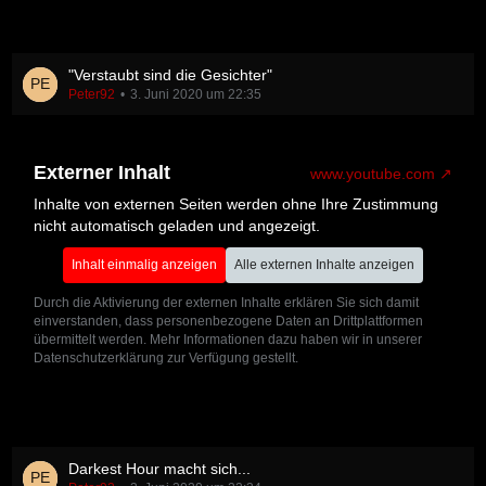
"Verstaubt sind die Gesichter"
Peter92
3. Juni 2020 um 22:35
Externer Inhalt
www.youtube.com
Inhalte von externen Seiten werden ohne Ihre Zustimmung
nicht automatisch geladen und angezeigt.
Inhalt einmalig anzeigen
Alle externen Inhalte anzeigen
Durch die Aktivierung der externen Inhalte erklären Sie sich damit
einverstanden, dass personenbezogene Daten an Drittplattformen
übermittelt werden. Mehr Informationen dazu haben wir in unserer
Datenschutzerklärung zur Verfügung gestellt.
Darkest Hour macht sich...