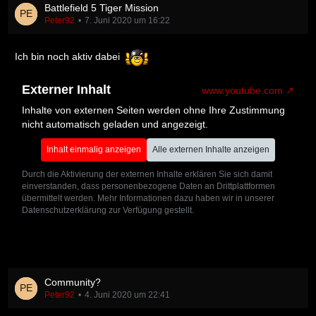
Battlefield 5 Tiger Mission
Peter92
7. Juni 2020 um 16:22
Ich bin noch aktiv dabei
Externer Inhalt
www.youtube.com
Inhalte von externen Seiten werden ohne Ihre Zustimmung
nicht automatisch geladen und angezeigt.
Inhalt einmalig anzeigen
Alle externen Inhalte anzeigen
Durch die Aktivierung der externen Inhalte erklären Sie sich damit
einverstanden, dass personenbezogene Daten an Drittplattformen
übermittelt werden. Mehr Informationen dazu haben wir in unserer
Datenschutzerklärung zur Verfügung gestellt.
Community?
Peter92
4. Juni 2020 um 22:41