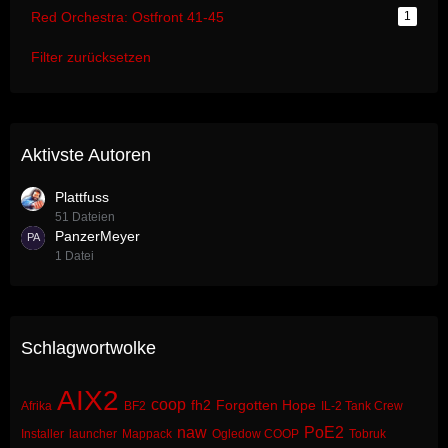
Red Orchestra: Ostfront 41-45
1
Filter zurücksetzen
Aktivste Autoren
Plattfuss
51 Dateien
PanzerMeyer
1 Datei
Schlagwortwolke
AIX2
coop
fh2
Forgotten Hope
Afrika
BF2
IL-2 Tank Crew
naw
PoE2
Installer
launcher
Mappack
Ogledow COOP
Tobruk