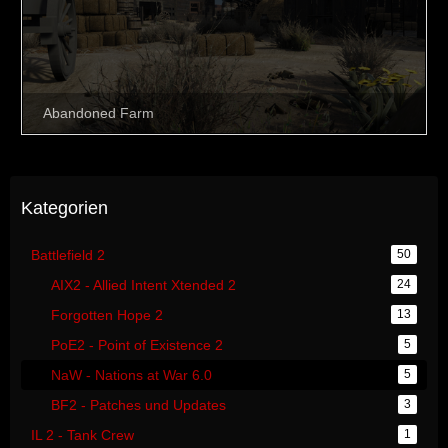
Kategorien
Battlefield 2
50
AIX2 - Allied Intent Xtended 2
24
Forgotten Hope 2
13
PoE2 - Point of Existence 2
5
NaW - Nations at War 6.0
5
BF2 - Patches und Updates
3
IL 2 - Tank Crew
1