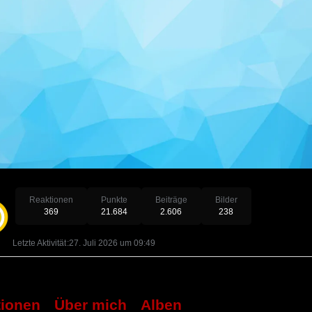
Reaktionen
Punkte
Beiträge
Bilder
369
21.684
2.606
238
Letzte Aktivität
27. Juli 2026 um 09:49
tionen
Über mich
Alben