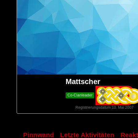
Mattscher
Co-Clanleader
Registrierungsdatum
10. Mai 2007
Pinnwand
Letzte Aktivitäten
Reak