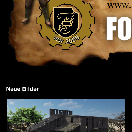
Neue Bilder