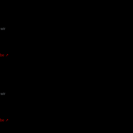
 wir
.be
 wir
.be