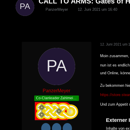
CALL TO ARMS: Gates of 
PanzerMeyer
12. Juni 2021 um 16:40
12. Juni 2021 um 
Moin zusammen,
nun ist es endlic
und Online, könn
Zu bekommen hie
PanzerMeyer
https://store.st
Co-Clanleader Zahlmeister
Und zum Appetit m
Externer 
Inhalte von e