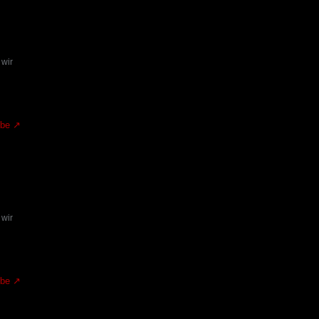
 wir
.be
 wir
.be