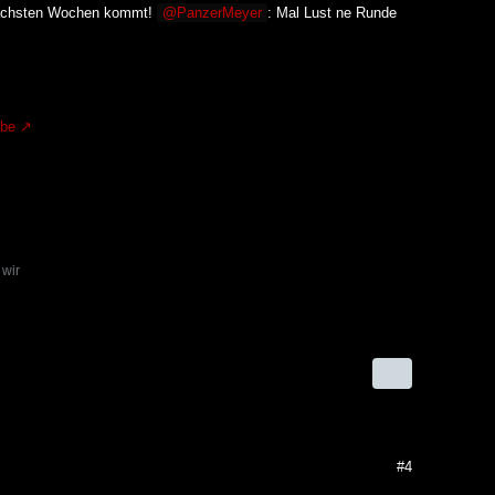
 nächsten Wochen kommt!
PanzerMeyer
: Mal Lust ne Runde
.be
 wir
#4