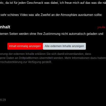
etc, da ist für jeden Geschmack was dabei, ich freue mich auf das was die
 sehr schönes Video was alle Zweifel an der Atmosphäre ausräumen sollte:
Inhalt
youtu
xternen Seiten werden ohne Ihre Zustimmung nicht automatisch geladen und
Inhalt einmalig anzeigen
Alle externen Inhalte anzeigen
ierung der externen Inhalte erklären Sie sich damit einverstanden, dass
ne Daten an Drittplattformen übermittelt werden. Mehr Informationen dazu haben
nschutzerklärung zur Verfügung gestellt.
16:29