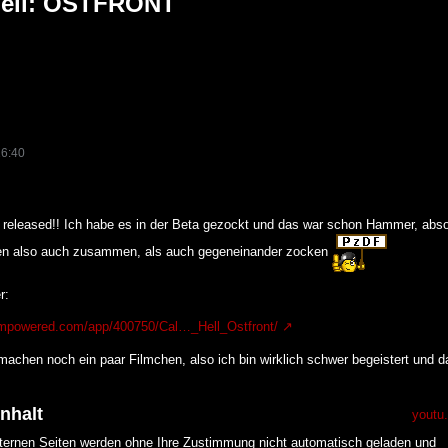
Hell: OSTFRONT
16:40
h released!! Ich habe es in der Beta gezockt und das war schon Hammer, abs
en also auch zusammen, als auch gegeneinander zocken
r:
eampowered.com/app/400750/Cal…_Hell_Ostfront/
achen noch ein paar Filmchen, also ich bin wirklich schwer begeistert und das
Inhalt
youtu
xternen Seiten werden ohne Ihre Zustimmung nicht automatisch geladen und