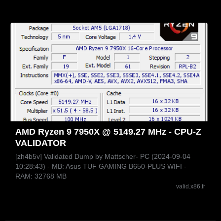
AMD Ryzen 9 7950X @ 5149.27 MHz - CPU-Z
VALIDATOR
[zh4b5v] Validated Dump by Mattscher- PC (2024-09-04
10:28:43) - MB: Asus TUF GAMING B650-PLUS WIFI -
RAM: 32768 MB
valid.x86.fr