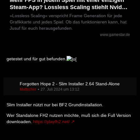
Steam-App? Lossless Scaling stiehlt Nvidia
und AMD die Show
»Lossless Scaling« verspricht Frame Generation für jede
Grafikkarte und jedes Spiel. Ob das funktionieren kann, hat
Jusuf für euch herausgefunden.
www.gamestar.de
getestet und für gut befunden.
Forgotten Hope 2 - Slim Installer 2.64 Stand-Alone
Mattscher
27. Juli 2024 um 13:12
Slim Installer nützt nur bei BF2 Grundinstallation.
Wer Standalone FH2 nutzen möchte, muß sich die Full Version
downloaden.
https://playfh2.net/