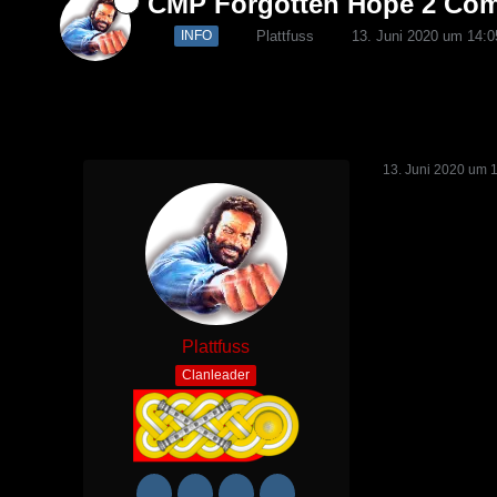
CMP Forgotten Hope 2 Comm
Plattfuss
13. Juni 2020 um 14:0
INFO
13. Juni 2020 um 
Plattfuss
Clanleader