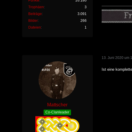
Punkte
26.180
Trophäen
3
Beiträge
3.091
Bilder
266
Dateien
1
13. Juni 2020 um 
Ist eine komplett
Mattscher
Co-Clanleader