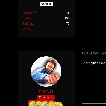
Schüler
Reaktionen
45
Punkte
490
Beiträge
77
Bilder
1
13. Juni 2020 um 
Leider gibt es di
Plattfuss
Clanleader