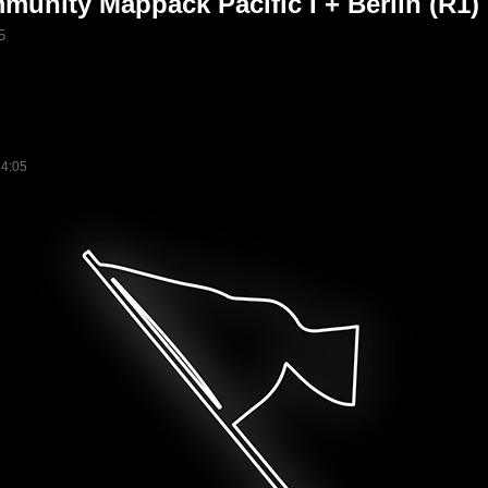
unity Mappack Pacific I + Berlin (R1)
5
14:05