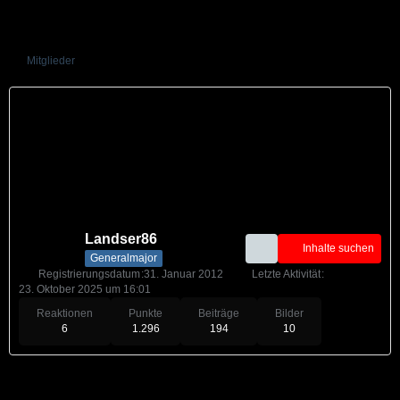
Mitglieder
Landser86
Inhalte suchen
Generalmajor
Registrierungsdatum
31. Januar 2012
Letzte Aktivität
23. Oktober 2025 um 16:01
Reaktionen
Punkte
Beiträge
Bilder
6
1.296
194
10