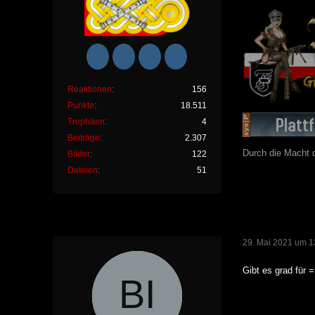
Reaktionen
156
Punkte
18.511
Trophäen
4
Beiträge
2.307
Durch die Macht d
Bilder
122
Dateien
51
29. Mai 2021 um 1
Gibt es grad für 