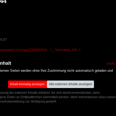
 44
16:37
teampowered.com/app/1342810/Un…t__Normandy_44/
Inhalt
youtu
xternen Seiten werden ohne Ihre Zustimmung nicht automatisch geladen und
Inhalt einmalig anzeigen
Alle externen Inhalte anzeigen
ierung der externen Inhalte erklären Sie sich damit einverstanden, dass
ne Daten an Drittplattformen übermittelt werden. Mehr Informationen dazu haben
nschutzerklärung zur Verfügung gestellt.