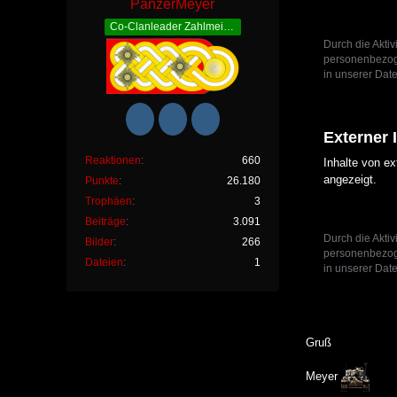
PanzerMeyer
Co-Clanleader Zahlmeister
Durch die Aktiv
personenbezoge
in unserer Date
Externer 
Reaktionen
660
Inhalte von e
angezeigt.
Punkte
26.180
Trophäen
3
Beiträge
3.091
Durch die Aktiv
Bilder
266
personenbezoge
Dateien
1
in unserer Date
Gruß
Meyer