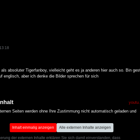
13:18
 als absoluter Tigerfanboy, vielleicht geht es ja anderen hier auch so. Bin ge
f englisch, aber ich denke die Bilder sprechen für sich
Inhalt
youtu
xternen Seiten werden ohne Ihre Zustimmung nicht automatisch geladen und
Inhalt einmalig anzeigen
Alle externen Inhalte anzeigen
ierung der externen Inhalte erklären Sie sich damit einverstanden, dass