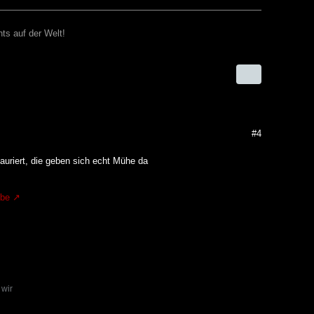
ts auf der Welt!
#4
auriert, die geben sich echt Mühe da
.be
 wir