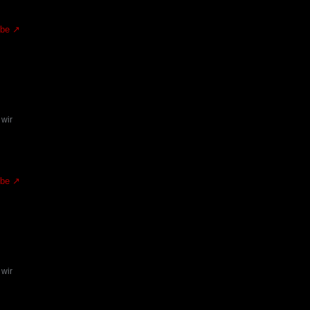
.be
 wir
.be
 wir