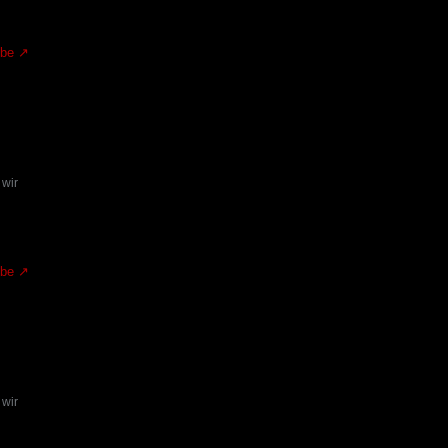
.be
 wir
.be
 wir