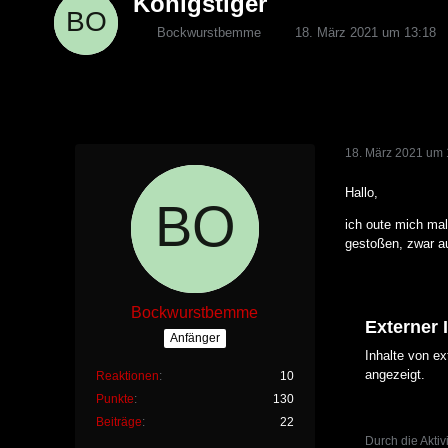
Königstiger
Bockwurstbemme
18. März 2021 um 13:18
18. März 2021 um 
Hallo,
ich oute mich mal
gestoßen, zwar au
Bockwurstbemme
Externer 
Anfänger
Inhalte von e
angezeigt.
Reaktionen
10
Punkte
130
Beiträge
22
Durch die Aktiv