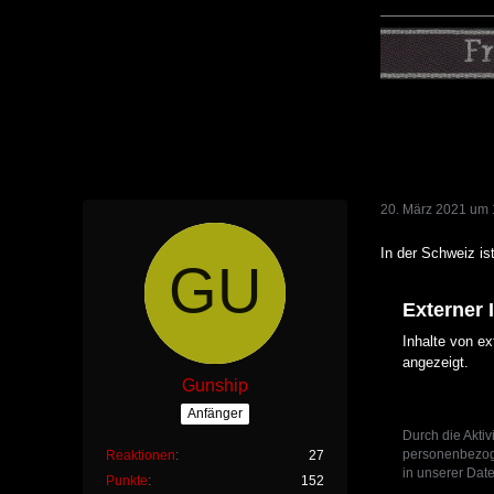
20. März 2021 um 
In der Schweiz is
Externer 
Inhalte von e
angezeigt.
Gunship
Anfänger
Durch die Aktiv
personenbezoge
Reaktionen
27
in unserer Date
Punkte
152