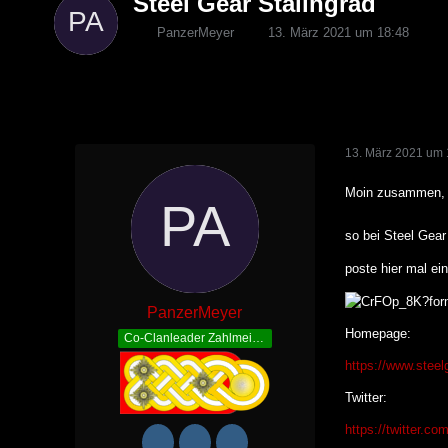
Steel Gear Stalingrad
PanzerMeyer
13. März 2021 um 18:48
13. März 2021 um 
Moin zusammen,
so bei Steel Gear
poste hier mal ei
PanzerMeyer
Homepage:
Co-Clanleader Zahlmeister
https://www.stee
Twitter:
https://twitter.c