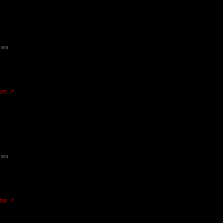
 wir
om
 wir
.be