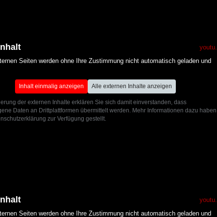
Inhalt
youtu
xternen Seiten werden ohne Ihre Zustimmung nicht automatisch geladen und
Inhalt einmalig anzeigen
Alle externen Inhalte anzeigen
ierung der externen Inhalte erklären Sie sich damit einverstanden, dass
ne Daten an Drittplattformen übermittelt werden. Mehr Informationen dazu haben
nschutzerklärung zur Verfügung gestellt.
Inhalt
youtu
xternen Seiten werden ohne Ihre Zustimmung nicht automatisch geladen und