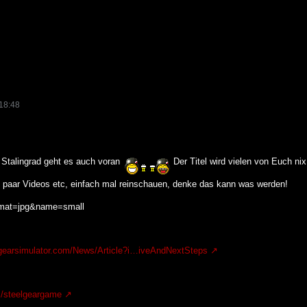
18:48
 Stalingrad geht es auch voran
Der Titel wird vielen von Euch nix
n paar Videos etc, einfach mal reinschauen, denke das kann was werden!
lgearsimulator.com/News/Article?i…iveAndNextSteps
om/steelgeargame