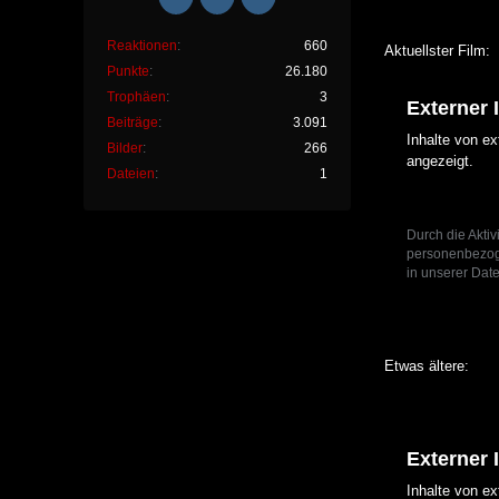
Reaktionen
660
Aktuellster Film:
Punkte
26.180
Trophäen
3
Externer 
Beiträge
3.091
Inhalte von e
Bilder
266
angezeigt.
Dateien
1
Durch die Aktiv
personenbezoge
in unserer Date
Etwas ältere:
Externer 
Inhalte von e