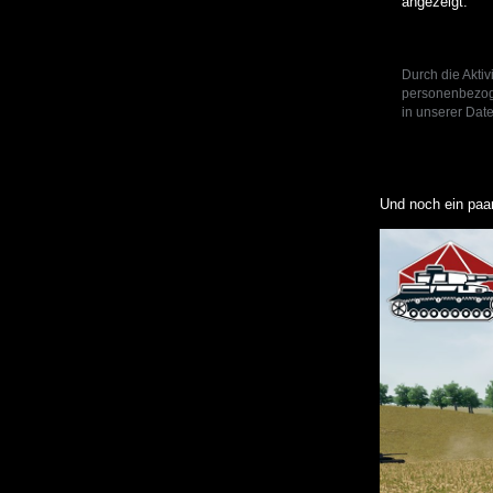
angezeigt.
Durch die Aktiv
personenbezoge
in unserer Date
Und noch ein paar