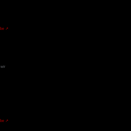
.be
 wir
.be