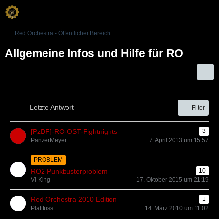
Red Orchestra - Öffentlicher Bereich
Allgemeine Infos und Hilfe für RO
Letzte Antwort
Filter
[PzDF]-RO-OST-Fightnights
3
PanzerMeyer
7. April 2013 um 15:57
PROBLEM
RO2 Punkbusterproblem
10
Vi-King
17. Oktober 2015 um 21:19
Red Orchestra 2010 Edition
1
Plattfuss
14. März 2010 um 11:02