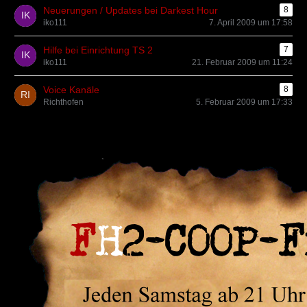
Neuerungen / Updates bei Darkest Hour
8
iko111
7. April 2009 um 17:58
Hilfe bei Einrichtung TS 2
7
iko111
21. Februar 2009 um 11:24
Voice Kanäle
8
Richthofen
5. Februar 2009 um 17:33