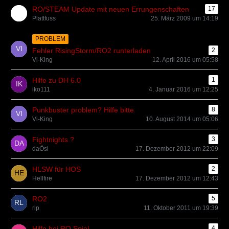
RO/STEAM Update mit neuen Errungenschaften
17
Plattfuss
25. März 2009 um 14:19
PROBLEM
Fehler RisingStorm/RO2 runterladen
2
Vi-King
12. April 2016 um 05:58
Hilfe zu DH 6.0
1
iko111
4. Januar 2016 um 12:25
Punkbuster problem? Hilfe bitte
8
Vi-King
10. August 2014 um 05:06
Fightnights ?
3
daÖsi
17. Dezember 2012 um 22:09
HLSW für HOS
2
Hellfire
17. Dezember 2012 um 12:43
RO2
5
rlp
11. Oktober 2011 um 19:39
Hilfe bei RO Spiel
4