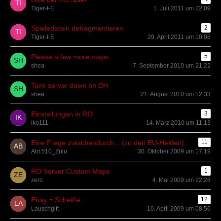
Tiger-I-E
1. Juli 2011 um 22:09
Spieledatein defragmentieren
2
Tiger-I-E
20. April 2011 um 10:08
Please a few more maps
5
shea
7. September 2010 um 21:22
Tank server down on DH
shea
21. August 2010 um 12:33
Einstellungen in RO
3
iko111
14. März 2010 um 11:13
Eine Frage zwischendurch... (zu den EU-Helden)
11
Abt.510_Zulu
30. Oktober 2009 um 17:19
RO Server:Custom Maps
1
zero
4. Mai 2009 um 22:28
Ebay = Scheiße
12
Lauschgift
10. April 2009 um 08:56