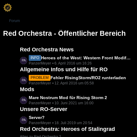
Forum
Red Orchestra - Öffentlicher Bereich
Red Orchestra News
L
Heroes of the West: Western Front Modification
INFO
PanzerMeyer
6. April 2016 um 16:26
e
Allgemeine Infos und Hilfe für RO
t
z
L
Fehler RisingStorm/RO2 runterladen
PROBLEM
t
PanzerMeyer
12. April 2016 um 05:58
e
e
Mods
t
B
z
L
Mare Nostrum Mod für Rising Storm 2
e
t
PanzerMeyer
10. Juni 2021 um 16:00
e
i
e
Unsere RO-Server
t
t
B
z
L
Server?
r
e
t
PanzerMeyer
18. Juli 2019 um 20:54
e
ä
i
e
Red Orchestra: Heroes of Stalingrad
t
g
t
B
z
Alles zu Red Orchestra 2