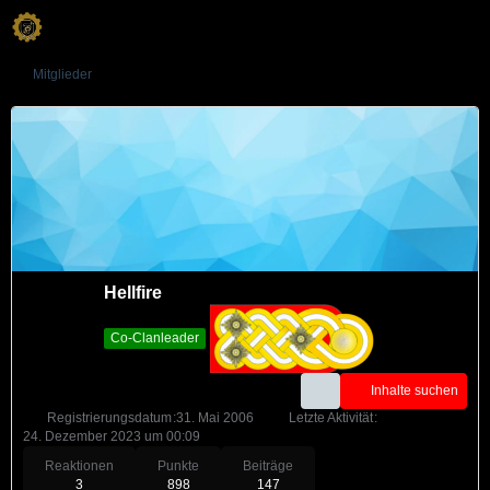
Mitglieder
Hellfire
Co-Clanleader
Inhalte suchen
Registrierungsdatum
31. Mai 2006
Letzte Aktivität
24. Dezember 2023 um 00:09
Reaktionen
Punkte
Beiträge
3
898
147