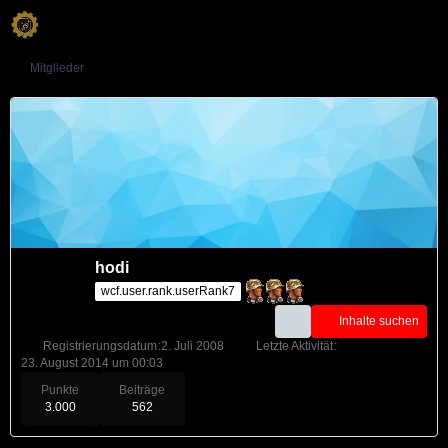
Mitglieder
hodi
wcf.user.rank.userRank7
Inhalte suchen
Registrierungsdatum
2. Juli 2008
Letzte Aktivität
23. August 2014 um 00:03
Punkte
Beiträge
3.000
562