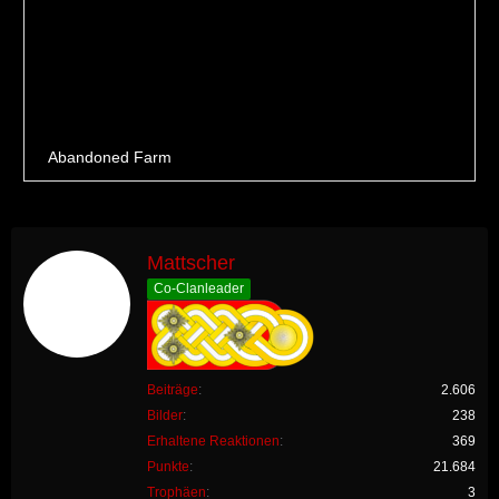
Mattscher
Co-Clanleader
Beiträge
2.606
Bilder
238
Erhaltene Reaktionen
369
Punkte
21.684
Trophäen
3