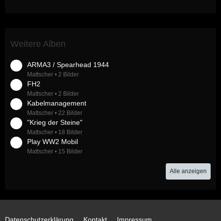
Weitere Alben
ARMA3 / Spearhead 1944
Mattscher
2 Bilder
FH2
Mattscher
2 Bilder
Kabelmanagement
Mattscher
22 Bilder
"Krieg der Steine"
Mattscher
18 Bilder
Play WW2 Mobil
Mattscher
15 Bilder
Alle anzeigen
Datenschutzerklärung
Kontakt
Impressum