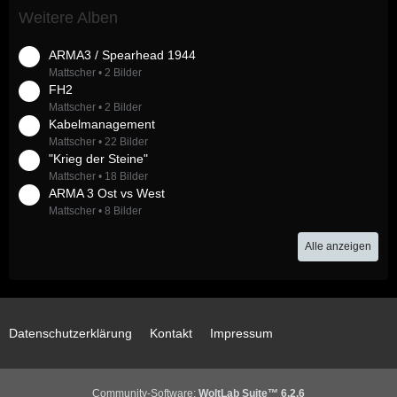
Weitere Alben
ARMA3 / Spearhead 1944
Mattscher
2 Bilder
FH2
Mattscher
2 Bilder
Kabelmanagement
Mattscher
22 Bilder
"Krieg der Steine"
Mattscher
18 Bilder
ARMA 3 Ost vs West
Mattscher
8 Bilder
Alle anzeigen
Datenschutzerklärung
Kontakt
Impressum
Community-Software:
WoltLab Suite™ 6.2.6