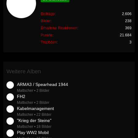
Beiträge
2.606
Bilder
238
Erhaltene Reaktionen
369
Punkte
21.684
Trophäen
3
Weitere Alben
ARMA3 / Spearhead 1944
Mattscher
2 Bilder
FH2
Mattscher
2 Bilder
Kabelmanagement
Mattscher
22 Bilder
"Krieg der Steine"
Mattscher
18 Bilder
Play WW2 Mobil