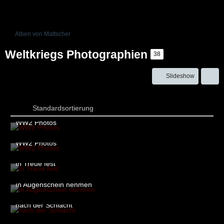
Alben von Mattscher
Weltkriegs Photographien
38
Slideshow
Standardsortierung
WW2 Photos
7. März 2021 um 11:25
1
WW2 Photos
7. März 2021 um 11:25
2
In Treue fest
7. März 2021 um 16:12
2
In Augenschein nehmen
7. März 2021 um 16:13
1
nach der Schlacht
7. März 2021 um 16:14