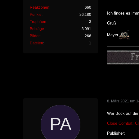
Reaktionen
660
Ich findes es imm
Punkte
26.180
Trophäen
3
Gruß
Beiträge
3.091
Meyer
Bilder
266
Dateien
1
8. März 2021 um 1
Wer Bock auf die 
Close Combat: Cr
Publisher: