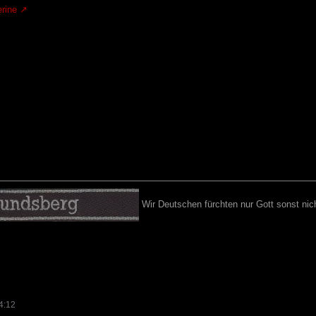
rine
Wir Deutschen fürchten nur Gott sonst nich
4:12