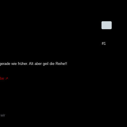
#1
ade wie früher. Alt aber geil die Reihe!!
.be
 wir