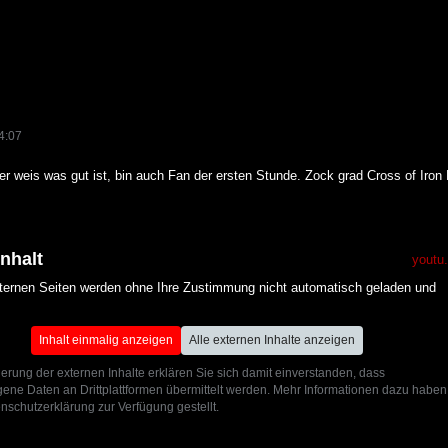
4:07
der weis was gut ist, bin auch Fan der ersten Stunde. Zock grad Cross of Iron
Inhalt
youtu
xternen Seiten werden ohne Ihre Zustimmung nicht automatisch geladen und
Inhalt einmalig anzeigen
Alle externen Inhalte anzeigen
ierung der externen Inhalte erklären Sie sich damit einverstanden, dass
ne Daten an Drittplattformen übermittelt werden. Mehr Informationen dazu haben
nschutzerklärung zur Verfügung gestellt.