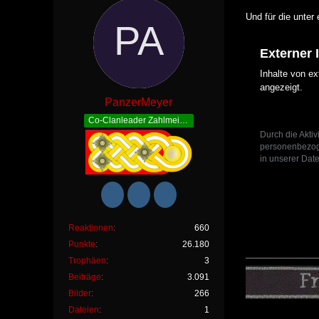
Und für die unter
Externer 
Inhalte von e
angezeigt.
PanzerMeyer
Co-Clanleader Zahlmeister
Durch die Aktiv
personenbezoge
in unserer Date
Reaktionen
660
Punkte
26.180
Trophäen
3
Beiträge
3.091
Bilder
266
Dateien
1