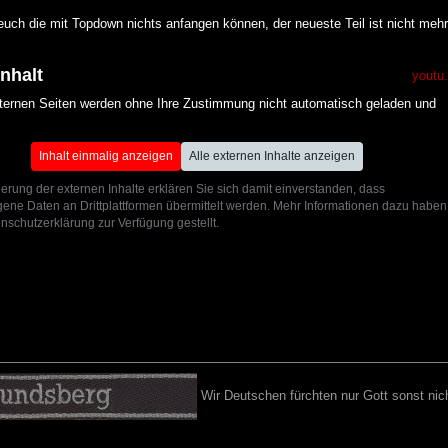
 euch die mit Topdown nichts anfangen können, der neueste Teil ist nicht meh
Inhalt
youtu
xternen Seiten werden ohne Ihre Zustimmung nicht automatisch geladen und
Inhalt einmalig anzeigen
Alle externen Inhalte anzeigen
ierung der externen Inhalte erklären Sie sich damit einverstanden, dass
ne Daten an Drittplattformen übermittelt werden. Mehr Informationen dazu haben
nschutzerklärung zur Verfügung gestellt.
Wir Deutschen fürchten nur Gott sonst nich