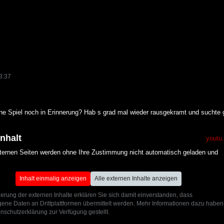
3:37
ne Spiel noch in Erinnerung? Hab s grad mal wieder rausgekramt und suchte ger
Inhalt
youtu
xternen Seiten werden ohne Ihre Zustimmung nicht automatisch geladen und
Inhalt einmalig anzeigen
Alle externen Inhalte anzeigen
ierung der externen Inhalte erklären Sie sich damit einverstanden, dass
ne Daten an Drittplattformen übermittelt werden. Mehr Informationen dazu haben
nschutzerklärung zur Verfügung gestellt.