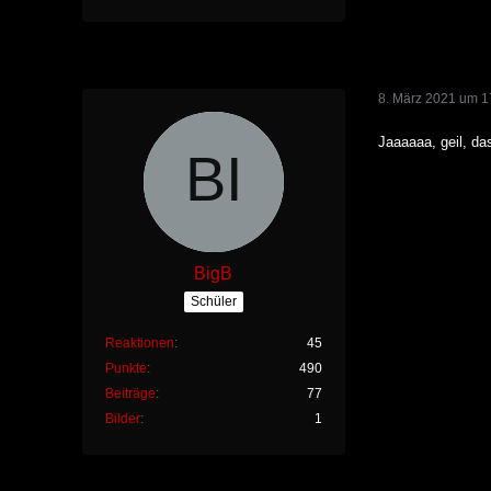
8. März 2021 um 1
Jaaaaaa, geil, da
BigB
Schüler
Reaktionen
45
Punkte
490
Beiträge
77
Bilder
1