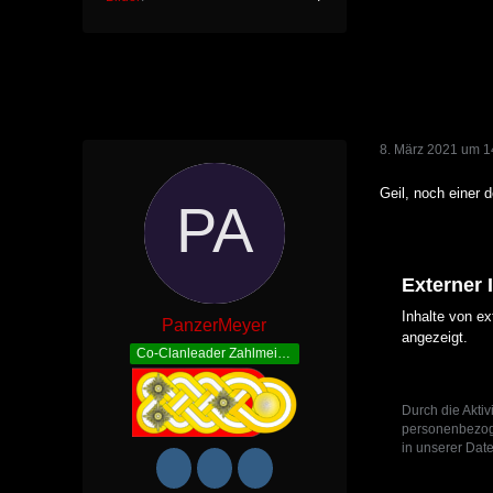
8. März 2021 um 1
Geil, noch einer 
Externer 
Inhalte von e
PanzerMeyer
angezeigt.
Co-Clanleader Zahlmeister
Durch die Aktiv
personenbezoge
in unserer Date