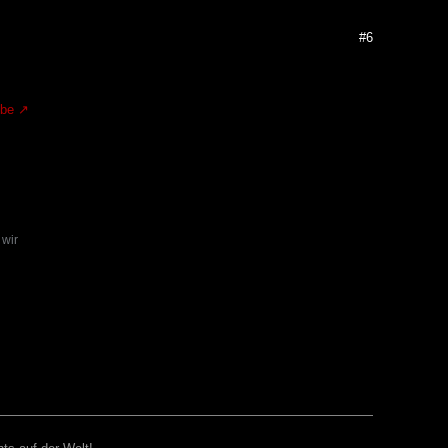
#6
.be
 wir