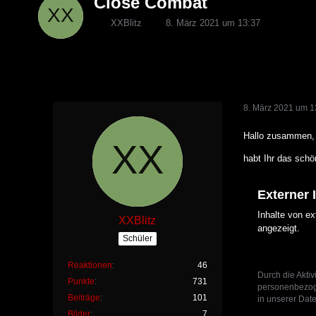
Close Combat
XXBlitz
8. März 2021 um 13:37
8. März 2021 um 1
Hallo zusammen,
habt Ihr das schö
Externer 
Inhalte von e
XXBlitz
angezeigt.
Schüler
Reaktionen
46
Durch die Aktiv
Punkte
731
personenbezoge
Beiträge
101
in unserer Date
Bilder
7