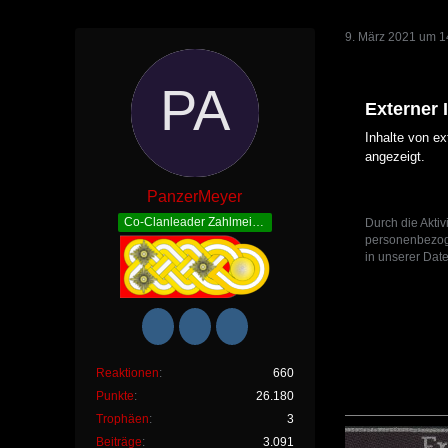
9. März 2021 um 1
Externer 
Inhalte von e
angezeigt.
PanzerMeyer
Co-Clanleader Zahlmeister
Durch die Aktiv
personenbezoge
in unserer Date
Reaktionen
660
Punkte
26.180
Trophäen
3
Beiträge
3.091