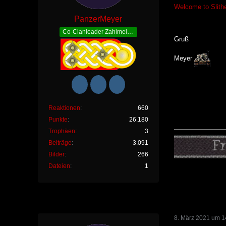
Welcome to Slithe
PanzerMeyer
Co-Clanleader Zahlmeister
Gruß
Meyer
Reaktionen
660
Punkte
26.180
Trophäen
3
Beiträge
3.091
Bilder
266
Dateien
1
8. März 2021 um 1