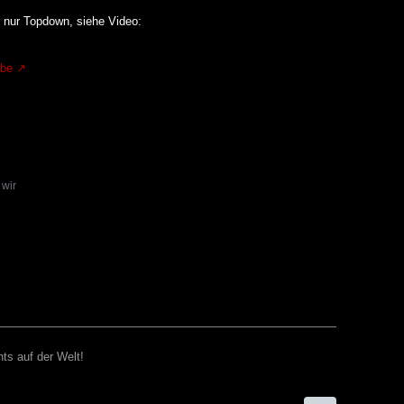
r nur Topdown, siehe Video:
.be
 wir
ts auf der Welt!