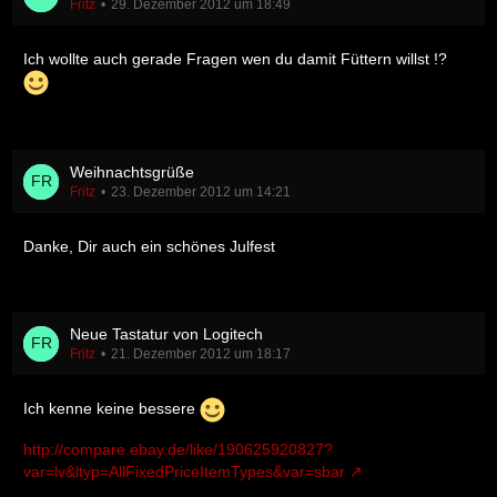
Fritz
29. Dezember 2012 um 18:49
Ich wollte auch gerade Fragen wen du damit Füttern willst !?
Weihnachtsgrüße
Fritz
23. Dezember 2012 um 14:21
Danke, Dir auch ein schönes Julfest
Neue Tastatur von Logitech
Fritz
21. Dezember 2012 um 18:17
Ich kenne keine bessere
http://compare.ebay.de/like/190625920827?
var=lv&ltyp=AllFixedPriceItemTypes&var=sbar