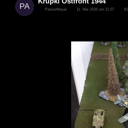
Krupki Ostfront 1944
PanzerMeyer
11. Mai 2020 um 21:07
811