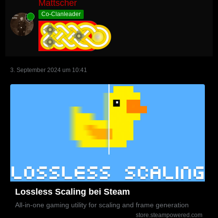
Mattscher
Co-Clanleader
Online
3. September 2024 um 10:41
Lossless Scaling bei Steam
All-in-one gaming utility for scaling and frame generation
store.steampowered.com