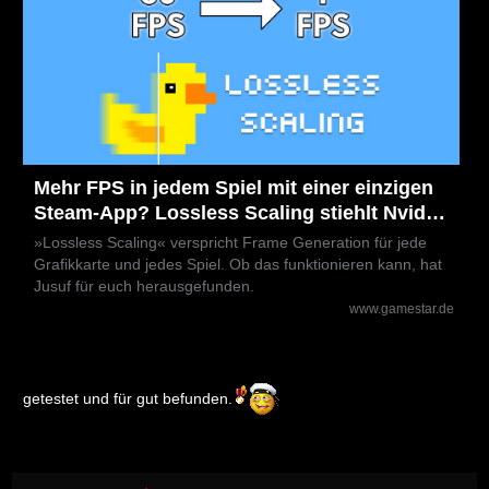
Mehr FPS in jedem Spiel mit einer einzigen
Steam-App? Lossless Scaling stiehlt Nvidia
und AMD die Show
»Lossless Scaling« verspricht Frame Generation für jede
Grafikkarte und jedes Spiel. Ob das funktionieren kann, hat
Jusuf für euch herausgefunden.
www.gamestar.de
getestet und für gut befunden.