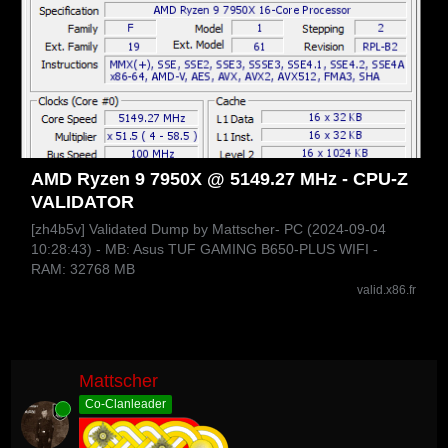
AMD Ryzen 9 7950X @ 5149.27 MHz - CPU-Z
VALIDATOR
[zh4b5v] Validated Dump by Mattscher- PC (2024-09-04
10:28:43) - MB: Asus TUF GAMING B650-PLUS WIFI -
RAM: 32768 MB
valid.x86.fr
Mattscher
Co-Clanleader
Online