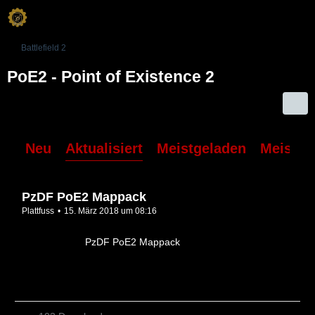
Battlefield 2
PoE2 - Point of Existence 2
Neu
Aktualisiert
Meistgeladen
Meiste 
PzDF PoE2 Mappack
Plattfuss
15. März 2018 um 08:16
PzDF PoE2 Mappack