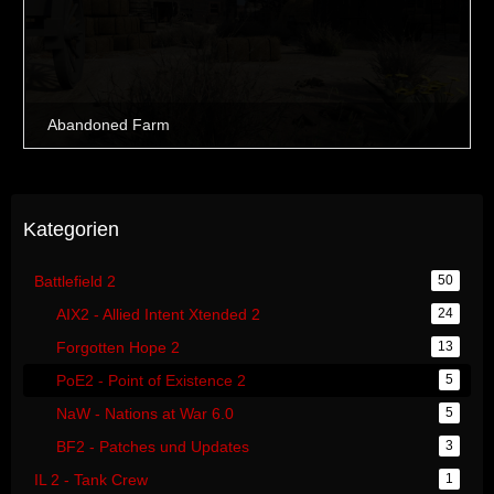
Kategorien
Battlefield 2
50
AIX2 - Allied Intent Xtended 2
24
Forgotten Hope 2
13
PoE2 - Point of Existence 2
5
NaW - Nations at War 6.0
5
BF2 - Patches und Updates
3
IL 2 - Tank Crew
1