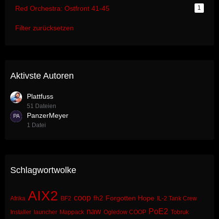
Red Orchestra: Ostfront 41-45
1
Filter zurücksetzen
Aktivste Autoren
Plattfuss
51 Dateien
PanzerMeyer
1 Datei
Schlagwortwolke
AIX2
coop
fh2
Forgotten Hope
Afrika
BF2
IL-2 Tank Crew
naw
PoE2
Installer
launcher
Mappack
Ogledow COOP
Tobruk