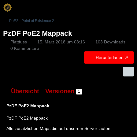
PoE2 - Point of Existence 2
PzDF PoE2 Mappack
Plattfuss
15. März 2018 um 08:16
103 Downloads
0 Kommentare
Herunterladen
Übersicht
Versionen
1
PzDF PoE2 Mappack
PzDF PoE2 Mappack
Alle zusätzlichen Maps die auf unserem Server laufen