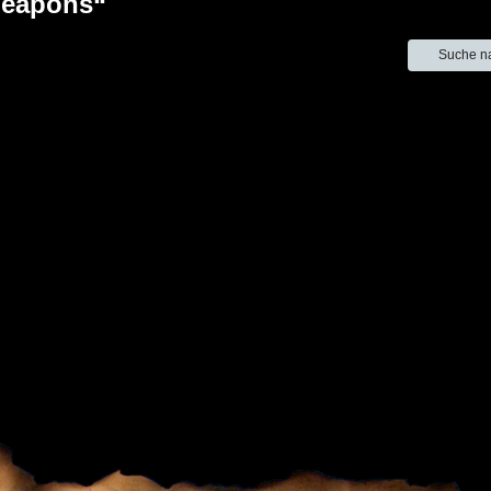
Weapons“
Suche n