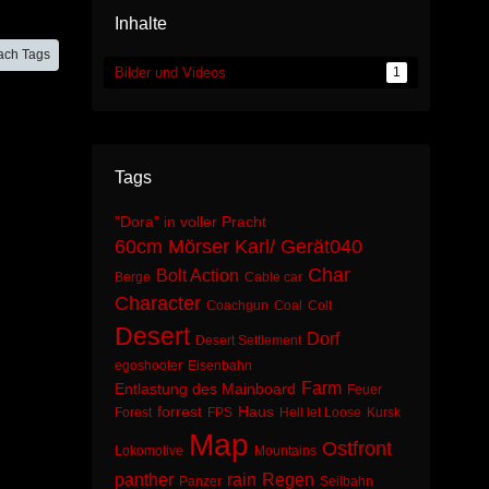
Inhalte
ach Tags
Bilder und Videos
1
Tags
"Dora" in voller Pracht
60cm Mörser Karl/ Gerät040
Char
Bolt Action
Berge
Cable car
Character
Coachgun
Coal
Colt
Desert
Dorf
Desert Settlement
egoshooter
Eisenbahn
Farm
Entlastung des Mainboard
Feuer
forrest
Haus
Forest
FPS
Hell let Loose
Kursk
Map
Ostfront
Lokomotive
Mountains
panther
rain
Regen
Panzer
Seilbahn