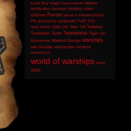
maps
Kursk
Map
mare nostrum
Mitglied
modification
mundaun
Musikbot
ostern
Panzer
Ostfront
panzer 4
Panzerschlacht
PIV
pizza küche
punkbuster
PzDF
RO2
Tabletop
royal armour
Sdkfz 181
Steel
T34
Teamspeak
Tankbattle
Tanks
Tiger
war
warships
Warlord Games
Warhammer
war thunder
weihnachten
westfront
windows 10
world of warships
wows
WW2