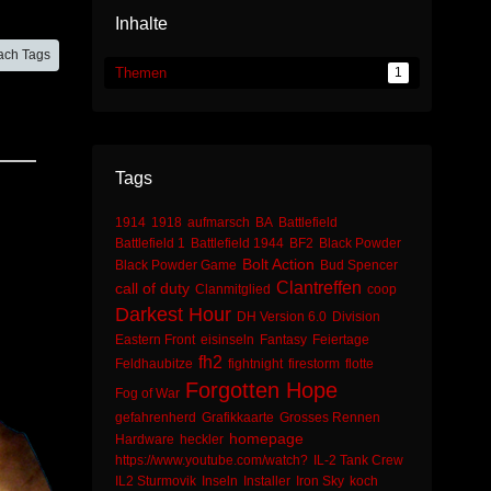
Inhalte
ach Tags
Themen
1
Tags
1914
1918
aufmarsch
BA
Battlefield
Battlefield 1
Battlefield 1944
BF2
Black Powder
Bolt Action
Black Powder Game
Bud Spencer
Clantreffen
call of duty
Clanmitglied
coop
Darkest Hour
DH Version 6.0
Division
Eastern Front
eisinseln
Fantasy
Feiertage
fh2
Feldhaubitze
fightnight
firestorm
flotte
Forgotten Hope
Fog of War
gefahrenherd
Grafikkaarte
Grosses Rennen
homepage
Hardware
heckler
https://www.youtube.com/watch?
IL-2 Tank Crew
IL2 Sturmovik
Inseln
Installer
Iron Sky
koch