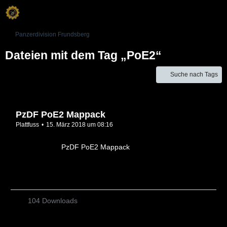
Panzerdivision Frundsberg
Dateien mit dem Tag „PoE2“
Suche nach Tags
PzDF PoE2 Mappack
Plattfuss
15. März 2018 um 08:16
PzDF PoE2 Mappack
104 Downloads