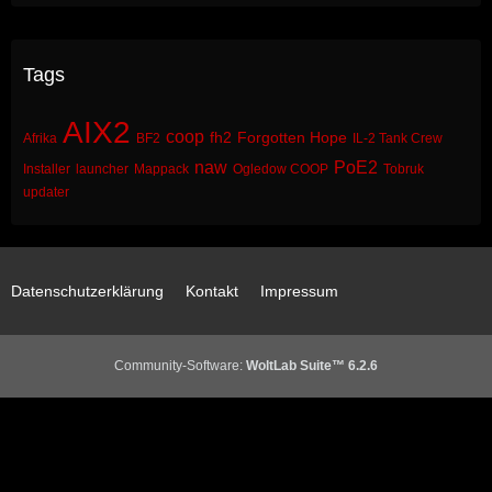
Tags
AIX2
coop
fh2
Forgotten Hope
Afrika
BF2
IL-2 Tank Crew
naw
PoE2
Installer
launcher
Mappack
Ogledow COOP
Tobruk
updater
Datenschutzerklärung
Kontakt
Impressum
Community-Software:
WoltLab Suite™ 6.2.6