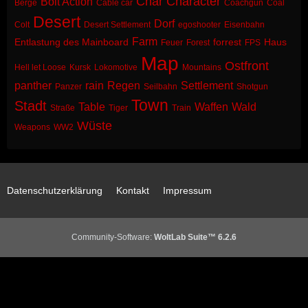
Char
Character
Bolt Action
Berge
Cable car
Coachgun
Coal
Desert
Dorf
Colt
Desert Settlement
egoshooter
Eisenbahn
Farm
Entlastung des Mainboard
forrest
Haus
Feuer
Forest
FPS
Map
Ostfront
Hell let Loose
Kursk
Lokomotive
Mountains
panther
rain
Regen
Settlement
Panzer
Seilbahn
Shotgun
Town
Stadt
Table
Waffen
Wald
Straße
Tiger
Train
Wüste
Weapons
WW2
Datenschutzerklärung
Kontakt
Impressum
Community-Software:
WoltLab Suite™ 6.2.6