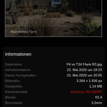
Informationen
Dateiname
P4 vs T34 Flank R3.jpg
Aufnahmedatum
23. Mai 2020 um 18:23
Datum hochgeladen
23. Mai 2020 um 20:55
Bildmaße
3.264 × 1.836 px
Dateigröße
1,14 MB
Kameramodell
samsung SM-G800F
Blende
f/2.4
Brennweite
3,3mm