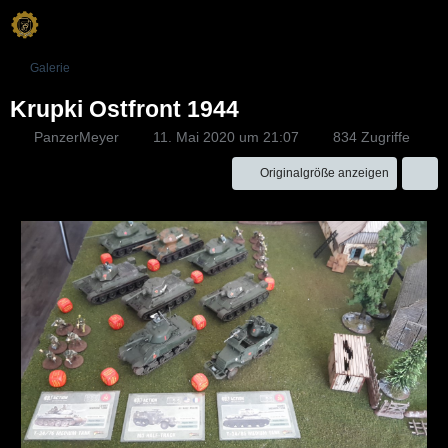
Galerie
Krupki Ostfront 1944
PanzerMeyer
11. Mai 2020 um 21:07
834 Zugriffe
Originalgröße anzeigen