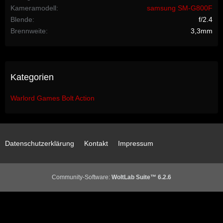
Kameramodell
samsung SM-G800F
Blende
f/2.4
Brennweite
3,3mm
Kategorien
Warlord Games Bolt Action
Datenschutzerklärung
Kontakt
Impressum
Community-Software:
WoltLab Suite™ 6.2.6