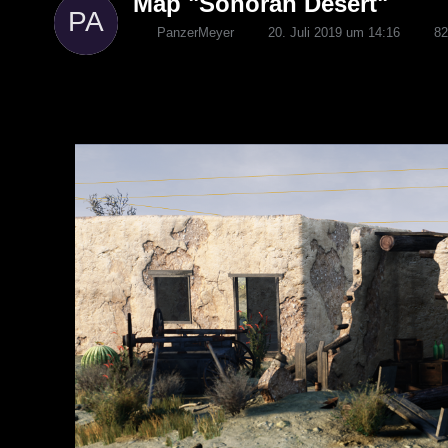
Map "Sonorah Desert"
PanzerMeyer
20. Juli 2019 um 14:16
828