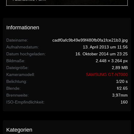
Informationen
Dateiname
cadf0afc9b49e99f480fb0fa1fce21b3.jpg
Aufnahmedatum
13. April 2013 um 11:56
Datum hochgeladen
16. Oktober 2014 um 23:25
Bildmaße
2.448 × 3.264 px
Dateigröße
2,89 MB
Kameramodell
SAMSUNG GT-N7000
Belichtung
1/20 s
Blende
f/2.65
Brennweite
3,97mm
ISO-Empfindlichkeit
160
Kategorien