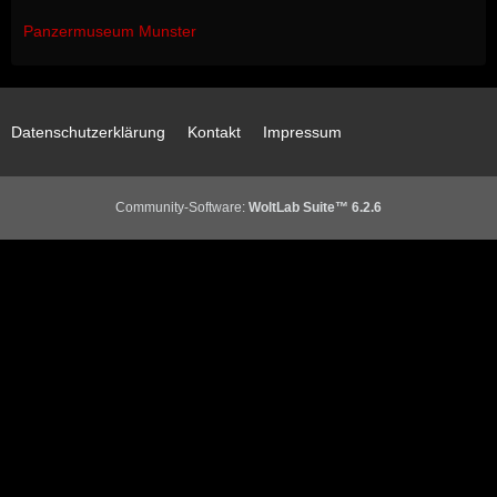
Panzermuseum Munster
Datenschutzerklärung
Kontakt
Impressum
Community-Software:
WoltLab Suite™ 6.2.6