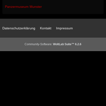
Panzermuseum Munster
Datenschutzerklärung
Kontakt
Impressum
Community-Software:
WoltLab Suite™ 6.2.6