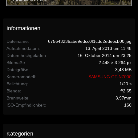
Informationen
Dateiname
675643236abe9edcc0f1cdd2ede6cb00.jpg
Aufnahmedatum
13. April 2013 um 11:48
Datum hochgeladen
16. Oktober 2014 um 23:25
Bildmaße
2.448 × 3.264 px
Dateigröße
3,43 MB
Kameramodell
SAMSUNG GT-N7000
Belichtung
1/20 s
Blende
f/2.65
Brennweite
3,97mm
ISO-Empfindlichkeit
160
Kategorien