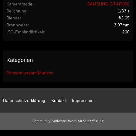
Kameramodell
SAMSUNG GT-N7000
Belichtung
1/33 s
Blende
f/2.65
Brennweite
3,97mm
ISO-Empfindlichkeit
200
Kategorien
Panzermuseum Munster
Datenschutzerklärung
Kontakt
Impressum
Community-Software:
WoltLab Suite™ 6.2.6