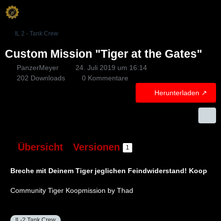
IL 2 - Tank Crew
Custom Mission "Tiger at the Gates"
PanzerMeyer
24. Juli 2019 um 16:14
202 Downloads
0 Kommentare
Herunterladen
Übersicht
Versionen
1
Breche mit Deinem Tiger jeglichen Feindwiderstand! Koop
Community Tiger Koopmission by Thad
IL-2 Tank Crew