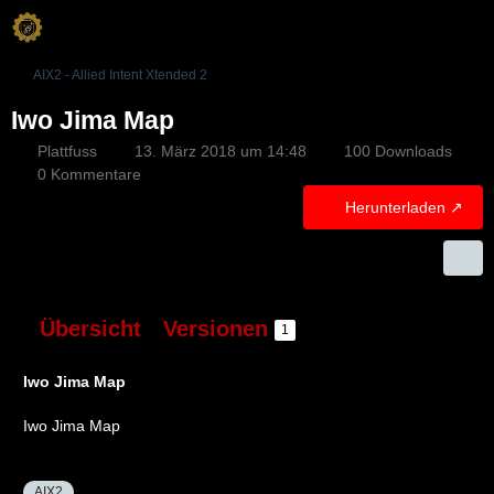
AIX2 - Allied Intent Xtended 2
Iwo Jima Map
Plattfuss
13. März 2018 um 14:48
100 Downloads
0 Kommentare
Herunterladen
Übersicht
Versionen
1
Iwo Jima Map
Iwo Jima Map
AIX2