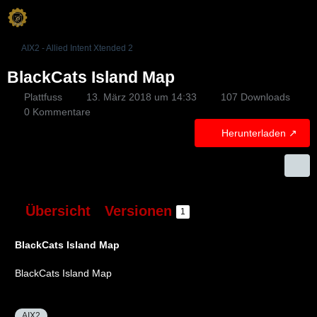
AIX2 - Allied Intent Xtended 2
BlackCats Island Map
Plattfuss
13. März 2018 um 14:33
107 Downloads
0 Kommentare
Herunterladen
Übersicht
Versionen
1
BlackCats Island Map
BlackCats Island Map
AIX2