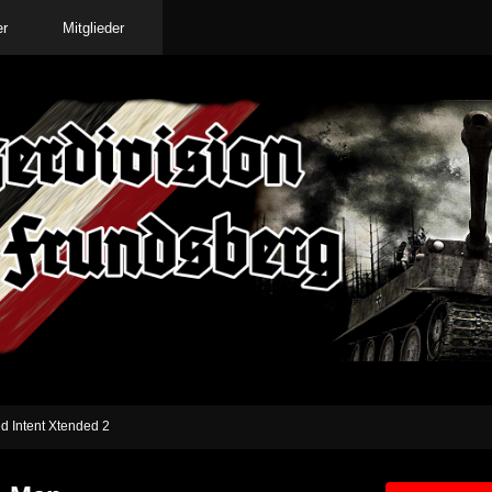
er
Mitglieder
ed Intent Xtended 2