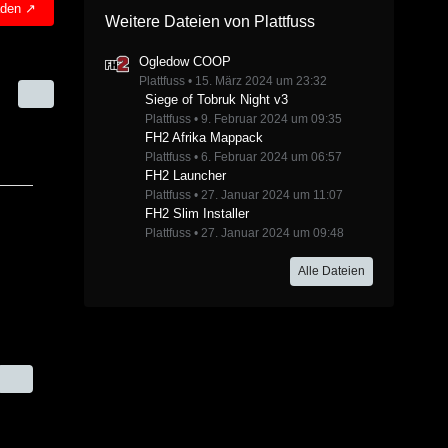
aden
Weitere Dateien von Plattfuss
Ogledow COOP
Plattfuss
15. März 2024 um 23:32
Siege of Tobruk Night v3
Plattfuss
9. Februar 2024 um 09:35
FH2 Afrika Mappack
Plattfuss
6. Februar 2024 um 06:57
FH2 Launcher
Plattfuss
27. Januar 2024 um 11:07
FH2 Slim Installer
Plattfuss
27. Januar 2024 um 09:48
Alle Dateien