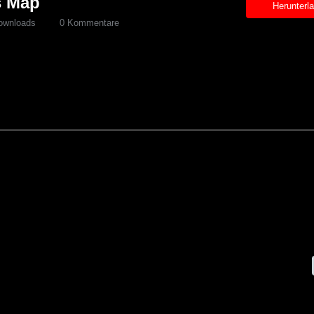
s Map
Herunterl
ownloads
0 Kommentare