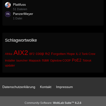
Plattfuss
51 Dateien
PanzerMeyer
1 Datei
Schlagwortwolke
AIX2
coop
fh2
Forgotten Hope
Afrika
BF2
IL-2 Tank Crew
naw
PoE2
Installer
launcher
Mappack
Ogledow COOP
Tobruk
updater
Datenschutzerklärung
Kontakt
Impressum
Community-Software:
WoltLab Suite™ 6.2.6