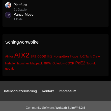
Plattfuss
51 Dateien
PanzerMeyer
1 Datei
Schlagwortwolke
AIX2
coop
fh2
Forgotten Hope
Afrika
BF2
IL-2 Tank Crew
naw
PoE2
Installer
launcher
Mappack
Ogledow COOP
Tobruk
updater
Datenschutzerklärung
Kontakt
Impressum
Community-Software:
WoltLab Suite™ 6.2.6