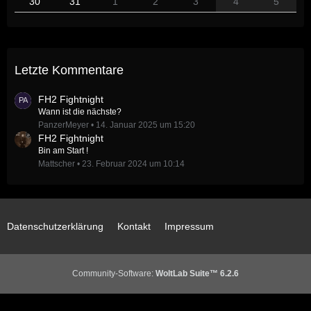
30
31
1
2
3
4
5
Letzte Kommentare
FH2 Fightnight
Wann ist die nächste?
PanzerMeyer
14. Januar 2025 um 15:20
FH2 Fightnight
Bin am Start !
Mattscher
23. Februar 2024 um 10:14
Datenschutzerklärung
Kontakt
Impressum
Community-Software:
WoltLab Suite™ 6.2.6