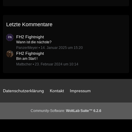
Letzte Kommentare
FH2 Fightnight
Wann ist die nächste?
PanzerMeyer
14. Januar 2025 um 15:20
FH2 Fightnight
Bin am Start !
Mattscher
23. Februar 2024 um 10:14
Datenschutzerklärung
Kontakt
Impressum
Community-Software:
WoltLab Suite™ 6.2.6