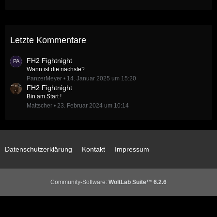
Letzte Kommentare
FH2 Fightnight
Wann ist die nächste?
PanzerMeyer
14. Januar 2025 um 15:20
FH2 Fightnight
Bin am Start !
Mattscher
23. Februar 2024 um 10:14
Datenschutzerklärung
Kontakt
Impressum
Community-Software:
WoltLab Suite™ 6.2.6