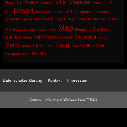
Char
Character
Bolt Action
Berge
Cable car
Coachgun
Coal
Desert
Dorf
Colt
Desert Settlement
egoshooter
Eisenbahn
Farm
Entlastung des Mainboard
forrest
Haus
Feuer
Forest
FPS
Map
Ostfront
Hell let Loose
Kursk
Lokomotive
Mountains
panther
rain
Regen
Settlement
Panzer
Seilbahn
Shotgun
Town
Stadt
Table
Waffen
Wald
Straße
Tiger
Train
Wüste
Weapons
WW2
Datenschutzerklärung
Kontakt
Impressum
Community-Software:
WoltLab Suite™ 6.2.6