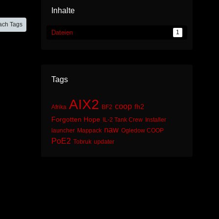
Inhalte
ach Tags
Dateien
1
Tags
AIX2
coop
fh2
Afrika
BF2
Forgotten Hope
IL-2 Tank Crew
Installer
naw
launcher
Mappack
Ogledow COOP
PoE2
Tobruk
updater