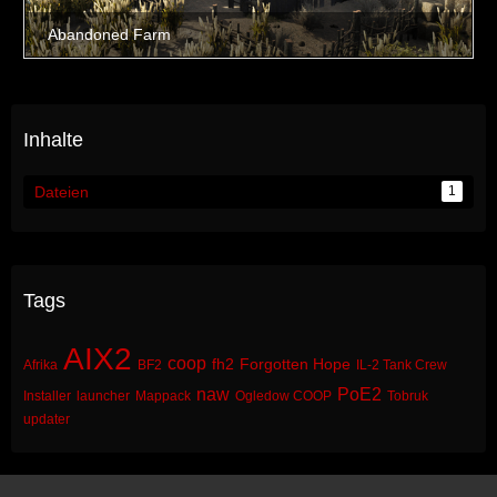
Inhalte
Dateien
1
Tags
AIX2
coop
fh2
Forgotten Hope
Afrika
BF2
IL-2 Tank Crew
naw
PoE2
Installer
launcher
Mappack
Ogledow COOP
Tobruk
updater