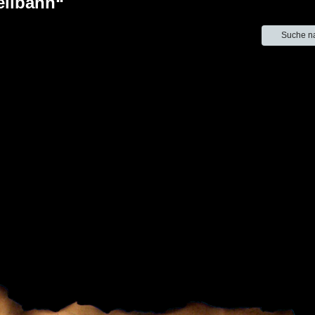
eilbahn“
Suche n