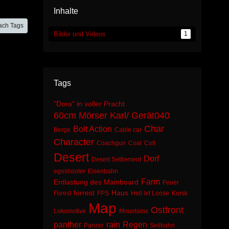
Inhalte
ach Tags
Bilder und Videos
1
Tags
"Dora" in voller Pracht
60cm Mörser Karl/ Gerät040
Char
Bolt Action
Berge
Cable car
Character
Coachgun
Coal
Colt
Desert
Dorf
Desert Settlement
egoshooter
Eisenbahn
Farm
Entlastung des Mainboard
Feuer
forrest
Haus
Forest
FPS
Hell let Loose
Kursk
Map
Ostfront
Lokomotive
Mountains
panther
rain
Regen
Panzer
Seilbahn