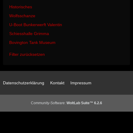
Historisches
Wolfsschanze
U-Boot Bunkerwerft Valentin
Schiesshalle Grimma
Bovington Tank Museum
Filter zurücksetzen
Datenschutzerklärung
Kontakt
Impressum
Community-Software:
WoltLab Suite™ 6.2.6